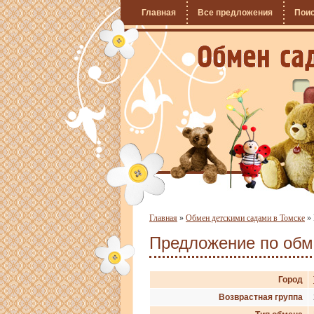
Главная
Все предложения
Пои
Главная
»
Обмен детскими садами в Томске
»
Предложение по об
Город
Возврастная группа