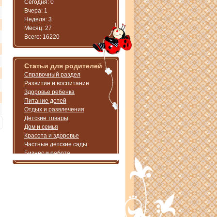
Сегодня: 0
Вчера: 1
Неделя: 3
Месяц: 27
Всего: 16220
Статьи для родителей
Справочный раздел
Развитие и воспитание
Здоровье ребенка
Питание детей
Отдых и развлечения
Детские товары
Дом и семья
Красота и здоровье
Частные детские сады
Бизнес и работа