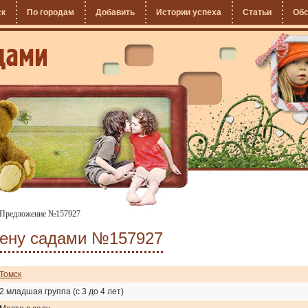
ск
По городам
Добавить
Истории успеха
Статьи
Об
Предложение №157927
мену садами №157927
Томск
2 младшая группа (с 3 до 4 лет)