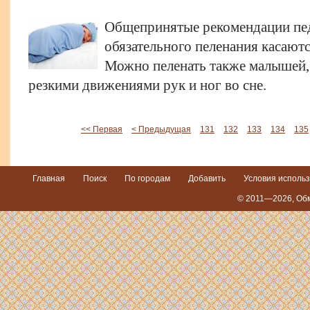
Общепринятые рекомендации пед
обязательного пеленания касаютс
Можно пеленать также малышей, 
резкими движениями рук и ног во сне.
<< Первая
< Предыдущая
131
132
133
134
135
Главная
Поиск
По городам
Добавить
Условия исполь
© 2011—2026,
Обм