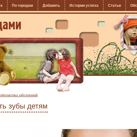
ск
По городам
Добавить
Истории успеха
Статьи
Об
офилактика заболеваний
ть зубы детям