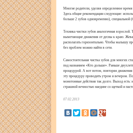
Многие родители, уделяя определенное время г
Здесь общие рекомендации следующие: исполь
больше 2 зубов одновременно), специальной (
Техника чистки зубов аналогичная взрослой. 
выметающие движения от десны к краю. Жева
располагать горизонтально. Чтобы малышу про
без проблем можно найти в сети.
Самостоятельная чистка зубов для многих ст
под названием «Кто дольше». Раньше двухлетн
процедурой. А вот потом, повторяя движения 
эту процедуру проводить утром и вечером. П
монотонные действия так долго. Выход есть: и
страшной вечностью наедине со щеткой и паст
07.02.2013