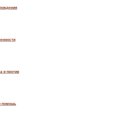
 рождения
менности
за и против
я помощь