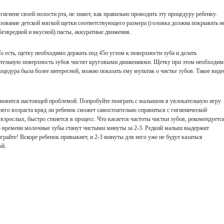
игиене своей полости рта, не знают, как правильно проводить эту процедуру ребенку.
зование детской мягкой щетки соответствующего размера (головка должна покрывать н
безвредной и вкусной) пасты, аккуратные движения.
То есть, щетку необходимо держать под 45
о
углом к поверхности зуба и делать
тельную поверхность зубов чистят круговыми движениями. Щетку при этом необходим
цедура была более интересной, можно показать ему мультик о чистке зубов. Такое виде
ановится настоящей проблемой. Попробуйте поиграть с малышом в увлекательную игру
его возраста вряд ли ребенок сможет самостоятельно справиться с гигиенической
взрослых, быстро стянется в процесс. Что касается частоты чистки зубов, рекомендуетс
о времени молочные зубы станут чистыми минуты за 2-3. Редкий малыш выдержит
грайте! Вскоре ребенок привыкнет, и 2-3 минуты для него уже не будут казаться
ой.