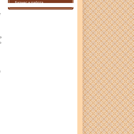
Бизнес и работа
е
о
о
я