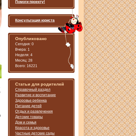
Помоги проекту!
Консультация юриста
Опубликовано
Сегодня: 0
Вчера: 1
Неделя: 4
Месяц: 28
Всего: 16221
Статьи для родителей
,
Справочный раздел
а
Развитие и воспитание
Здоровье ребенка
Питание детей
Отдых и развлечения
и
Детские товары
Дом и семья
Красота и здоровье
Частные детские сады