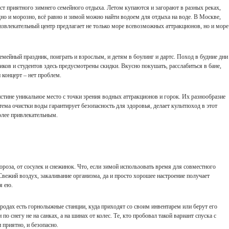
ст приятного зимнего семейного отдыха. Летом купаются и загорают в разных реках,
дно и морозно, всё равно и зимой можно найти водоем для отдыха на воде. В Москве,
звлекательный центр предлагает не только море всевозможных аттракционов, но и море
емейный праздник, поиграть и взрослым, и детям в боулинг и дартс. Поход в будние дни
ков и студентов здесь предусмотрены скидки. Вкусно покушать, расслабиться в бане,
 концерт – нет проблем.
истине уникальное место с точки зрения водных аттракционов и горок. Их разнообразие
стема очистки воды гарантирует безопасность для здоровья, делает культпоход в этот
олее привлекательным.
 мороза, от сосулек и снежинок. Что, если зимой использовать время для совместного
 Свежий воздух, закаливание организма, да и просто хорошее настроение получает
я ею.
ородах есть горнолыжные станции, куда приходят со своим инвентарем или берут его
по снегу не на санках, а на шинах от колес. Те, кто пробовал такой вариант спуска с
 приятно, и безопасно.