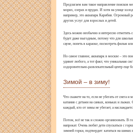
Предлагаем вам такое направление поисков ме
морях, озерах и прудах. И хотя на улице холо
например, это
аквапарк Карибия
. Огромный ра
других услуг для взрослых и детей.
Здесь можно необычно и интересно отметить с
будет даже выгодным, потому что для школьни
сауне, попеть в караоке, посмотреть фильм или
Но самое главное,
аквапарк в москве
– это по
удивит любого, а тот факт, что уникальная си
оздоровительно-развлекательный центр еще б
Зимой – в зиму!
Что скажете на то, если не убегать от снега и
катания с детьми на санках, коньках и лыжах.
каждый, кто от зимы не убегает, а наслаждаетс
Потом, всё не так и сложно организовать. В г
напрокат. Очень любят дети спускаться с горки 
зимней горки, подтвердит: кататься на шинах и