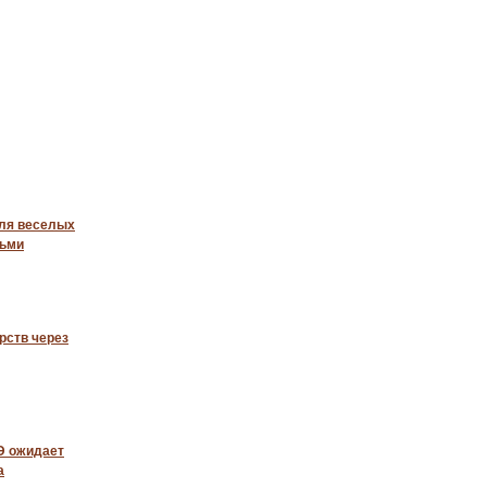
для веселых
тьми
рств через
ГЭ ожидает
а