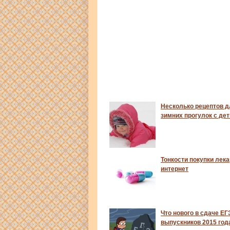
Несколько рецептов 
зимних прогулок с де
Тонкости покупки лека
интернет
Что нового в сдаче Е
выпускников 2015 год