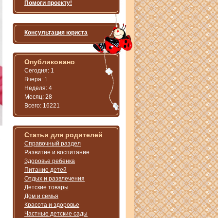
Помоги проекту!
Консультация юриста
Опубликовано
Сегодня: 1
Вчера: 1
Неделя: 4
Месяц: 28
Всего: 16221
Статьи для родителей
Справочный раздел
Развитие и воспитание
Здоровье ребенка
Питание детей
Отдых и развлечения
Детские товары
Дом и семья
Красота и здоровье
Частные детские сады