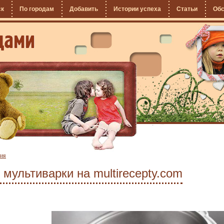
ск
По городам
Добавить
Истории успеха
Статьи
Об
рия
мультиварки на multirecepty.com