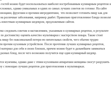
да гостей можно будет воспользоваться наиболее востребованным кулинарным рецептом и
есложных, однако уникальных и одних из самых лучших советов по готовке. На сайте
овощами, фруктами и прочими ингредиентами, что позволяет готовить пищу как для
 на различные заболевания, например диабет. Правильно приготовленное блюдо позволи
будь известным кулинарным шедевром, предложенным сайтом.
ко следовать советам и наставлениям, указанным в кулинарных рецептах, в результате
т по достоинству оценить качество мультиварки с мастерством повара. Также стоит
ь пищу без максимальной потери ею питательных свойств, чего обычно трудно
 или прочим кухонным устройством. После прочтения лучших кулинарных рецептов,
 материал для себя и своих близких, причем можно будет в дальнейшем заниматься
разных блюд, после чего возможно получится еще один кулинарный шедевр.
тся мужчины, однако даже с этими кухонными аппаратами женщины смогут разрушить
ну с помощью лучших рецептов для приготовления в мультиварках.