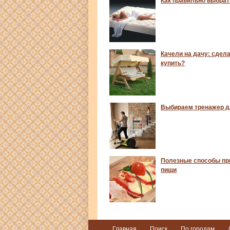
Как правильно выбрат
Качели на дачу: сдел
купить?
Выбираем тренажер д
Полезные способы пр
пищи
Главная
Поиск
По городам