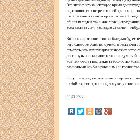
Это значит, что за некоторое время до прихо
подготовиться к встрече гостей при помощи н
расположены варианты приготовления блюд с 
обычных людей, так и для людей, страдающих
всем сесть за стол, наслаждаясь каким – ни
Во время приготовления необходимо будет чет
чего блюдо не будет испорчено, а гости смогу
отметить, что мультиварки позволяют готовит
достигнуть при варианте готовки с духовкой
хозяйки смогут подчеркнуть абсолютно новый
различными комбинированиями ингредиентов 
Бытует мнение, что лучшими поварами являю
любой стереотип, превзойдя мужскую полови
09.03.2014