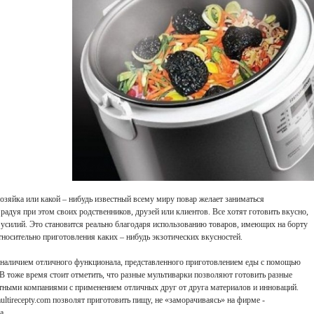
озяйка или какой – нибудь известный всему миру повар желает заниматься
дуя при этом своих родственников, друзей или клиентов. Все хотят готовить вкусно,
 усилий. Это становится реально благодаря использованию товаров, имеющих на борту
носительно приготовления каких – нибудь экзотических вкусностей.
 наличием отличного функционала, представленного приготовлением еды с помощью
В тоже время стоит отметить, что разные мультиварки позволяют готовить разные
стными компаниями с применением отличных друг от друга материалов и инноваций.
ultirecepty.com позволят приготовить пищу, не «заморачиваясь» на фирме -
а.