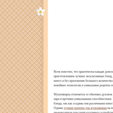
Всем известно, что практически каждая домох
приготовлением лучших эксклюзивных блюд, ра
много и без приложения большого количества
новейшее технологии и уникальные рецепты от
Мультиварка отличается от обычных духовок
пара и прочими уникальными способностями. 
блюда, так как созданы они различными изве
Однако
лучшие рецепты для мультиварки
на m
производителе или серии кухонного устройств