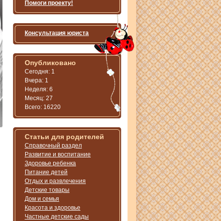
Помоги проекту!
Консультация юриста
Опубликовано
Сегодня: 1
Вчера: 1
Неделя: 6
Месяц: 27
Всего: 16220
Статьи для родителей
Справочный раздел
Развитие и воспитание
Здоровье ребенка
Питание детей
Отдых и развлечения
Детские товары
Дом и семья
Красота и здоровье
Частные детские сады