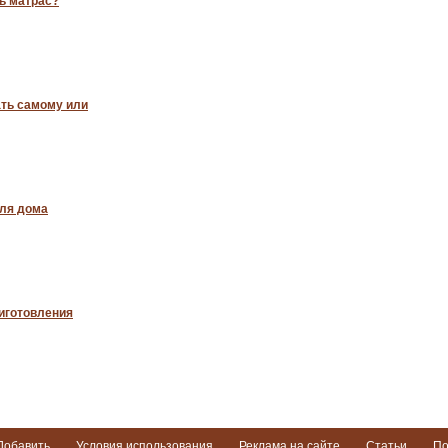
ь матрас?
ать самому или
ля дома
иготовления
Добавить
Условия использования
Реклама на сайте
Статьи
По