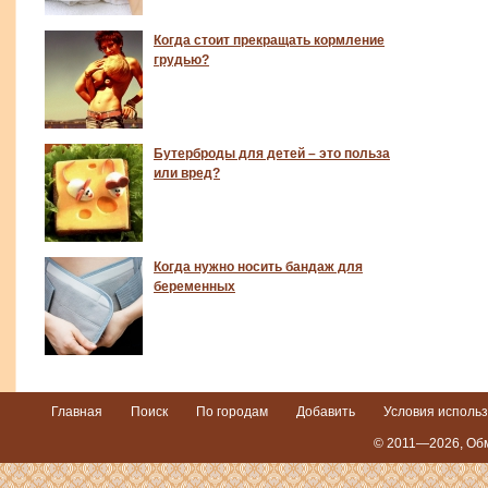
Когда стоит прекращать кормление
грудью?
Бутерброды для детей – это польза
или вред?
Когда нужно носить бандаж для
беременных
Главная
Поиск
По городам
Добавить
Условия исполь
© 2011—2026,
Обм