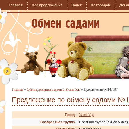
Главная
Все предложения
Поиск
По городам
Доба
Главная
»
Обмен детскими садами в Улане-Удэ
»
Предложение №147597
Предложение по обмену садами №1
Город
Улан-Удэ
Возврастная группа
Средняя группа (с 4 до 5 лет)