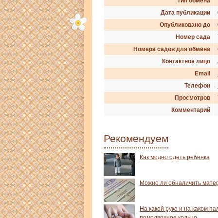
Тип обмена
Дата публикации
Опубликовано до
Номер сада
Номера садов для обмена
Контактное лицо
Email
Телефон
Просмотров
Комментарий
Рекомендуем
Как модно одеть ребенка
Можно ли обналичить мате
На какой руке и на каком па
помолвочное кольцо