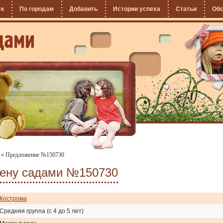
ск
По городам
Добавить
Истории успеха
Статьи
Об
»
Предложение №150730
мену садами №150730
Кострома
Средняя группа (с 4 до 5 лет)