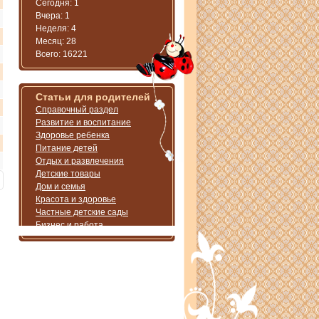
Сегодня: 1
Вчера: 1
Неделя: 4
Месяц: 28
Всего: 16221
Статьи для родителей
Справочный раздел
Развитие и воспитание
Здоровье ребенка
Питание детей
Отдых и развлечения
Детские товары
Дом и семья
Красота и здоровье
Частные детские сады
Бизнес и работа