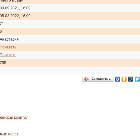
Место в саду
03.09.2021, 16:09
05.03.2022, 16:09
71
6
Анастасия
Показать
Показать
755
Сохранить в:
ринский капитал
льце носят