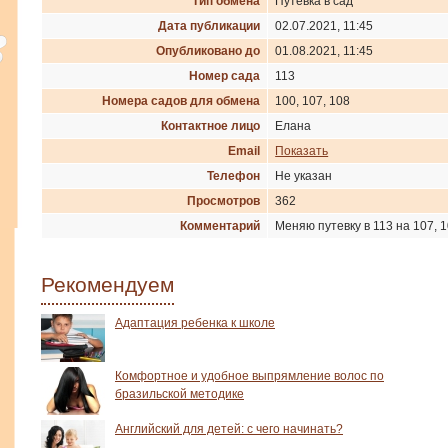
Тип обмена
Путевка в сад
Дата публикации
02.07.2021, 11:45
Опубликовано до
01.08.2021, 11:45
Номер сада
113
Номера садов для обмена
100, 107, 108
Контактное лицо
Елана
Email
Показать
Телефон
Не указан
Просмотров
362
Комментарий
Меняю путевку в 113 на 107, 1
Рекомендуем
Адаптация ребенка к школе
Комфортное и удобное выпрямление волос по
бразильской методике
Английский для детей: с чего начинать?