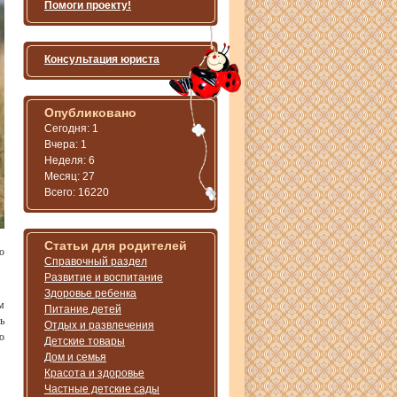
Помоги проекту!
Консультация юриста
Опубликовано
Сегодня: 1
Вчера: 1
Неделя: 6
Месяц: 27
Всего: 16220
Статьи для родителей
о
Справочный раздел
Развитие и воспитание
Здоровье ребенка
м
Питание детей
ь
Отдых и развлечения
ю
Детские товары
Дом и семья
Красота и здоровье
Частные детские сады