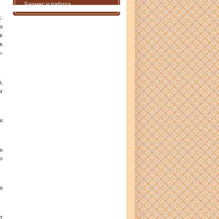
Бизнес и работа
.
а
в
в
-
,
м
и
ь
ю
и
т