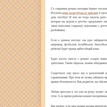
Со старшими детьми ситуация бывает посложн
Изучили
цены на ноутбуки от apitcomp
и сдела
дачу ноутбук! И чем же тогда завлечь дитя
которые вы играли в детстве, предложите по
такие известные старшему поколению с детств
разбойники.
Если в дачном поселке «на ура» набираетс
например, футболом, волейболом, баскетбо
ребятам будет проще найти общий язык.
Будет весело вместе с детьми создать мин
зрителями. Таким образом, можно объединить 
Существует еще масса игр и развлечений н
соревнования. При этом
не нужно забывать пр
правил безопасности. Как родители, вы обяза
Любая прогулка в лес или на речку может та
тучи. А во время рыбалки можно посоревнова
Как видите, и на даче можно весьма интересно