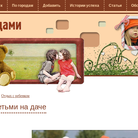
ск
По городам
Добавить
Истории успеха
Статьи
Об
»
Отдых с ребенком
етьми на даче