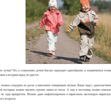
ть лучше? Но, к сожалению, детям быстро надоедает однообразие, и ограничиться тольк
ами и ягодами вряд ли удастся.
 можно соорудить из досок и наполнить очищенным песком. Ваши чада с удовольствие
тей постарше можно научить строить замки из песка. А еще в песочнице можно поискат
о их туда припрятать. Можно даже пофантазировать и нарисовать настоящую пиратску
ого возраста.