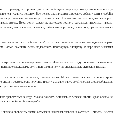
ее. К примеру, за хорошую учебу вы пообещали подростку, что купите новый ноутбук
ли очень удачную покупку. Вот, теперь вам придется разрешить ребенку взять с собой н
 во двор, подальше от монитора? Выход есть! Припомните веселые подвижные игры, 
играть вместе. Всем детям совсем не помешает немного размяться инаучиться играть 
а забавы, как: классики, скакалки, выбивной, царь горы, резиночка, прятки или казаки
я компания из пяти и более детей, то можно заинтересовать их командными играми
лом. Только помогите детям подготовить просторную площадку. В игре мало знакомы
и театр, заняться инсценировкой сказок. Жители поселка будут вашими благодарным
приятное с полезным: дети и поиграют, и получат определенные актерские навыки.
а свежем воздухе: велосипед, ролики, скейт. Можно покататься вместе или устроит
о риски и возможность получить травму, а значит, учить детей снова и снова соблюдени
ны проконтролировать процесс.
кже превратиться в игру. Можно поискать одинаковые деревья, цветы, даже облака ил
ться, кто поймает больше рыбы.
 и активно проводить время, отдыхая и набираясь энергии на будущее. При этом, не стои