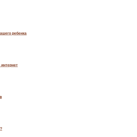
ашего ребенка
з интернет
в
й?