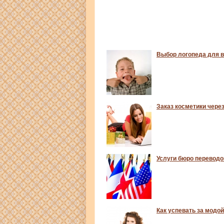
Выбор логопеда для в
Заказ косметики чере
Услуги бюро переводо
Как успевать за модо