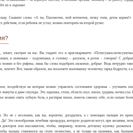
йте их к ладошке.
ьцу. Скажите слова: «А ты, Пахомочек, мой котеночек, печку топи, деток корми!» 
е действия, если ребенок не устал, можно повторить на второй ручке.
ия?
 зевает, смотрит на вас. Вы гладите его и приговариваете: «Потягушки-потягушечки
юшки, в ноженьки – ходунюшки, в головку – разумок, в роток – говорок! С добры
А можно и без рифмы, лишь бы слова подобрать ласковые, добрые. Ведь нетрудно тако
, лепечет. Вот, таким образом, вы посылаете маленькому человечку заряд бодрости, а о
 зон, воздействуя на которые можно управлять состоянием здоровья – улучшить или
 минуты и даже секунды. Это ладошка, стопа, область скул, виски, грудина, мочка уха. 
ке можно снять зубную боль, а растирая виски, помочь самому себе, если сильно боли
. Но не с иголками, как вы, вероятно, догадались, а с помощью пальцев во врем
 Да! Это своеобразная лечебная процедура, которую родители могут, при желании, легк
а докторов или массажистов, чтобы, например, помочь детскому кулачку разжаться 
тобы малыш становился на стопу полностью, а не только на пальчики, как балерин