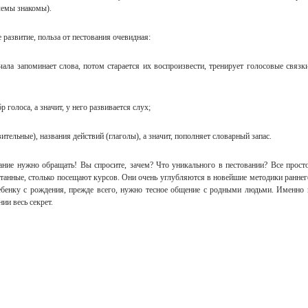
лемы знакомы).
развитие, польза от пестования очевидная:
чала запоминает слова, потом старается их воспроизвести, тренирует голосовые связки
 голоса, а значит, у него развивается слух;
вительные), названия действий (глаголы), а значит, пополняет словарный запас.
ние нужно обращать! Вы спросите, зачем? Что уникального в пестовании? Все просто
анные, столько посещают курсов. Они очень углубляются в новейшие методики раннег
ребенку с рождения, прежде всего, нужно тесное общение с родными людьми. Именно 
ии весь секрет.