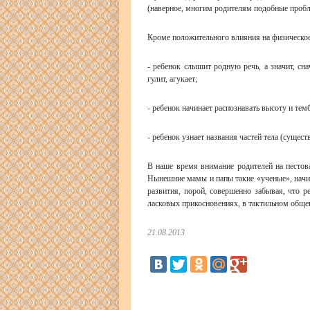
(наверное, многим родителям подобные проб
Кроме положительного влияния на физическое 
- ребенок слышит родную речь, а значит, сна
гулит, агукает;
- ребенок начинает распознавать высоту и тембр
- ребенок узнает названия частей тела (сущест
В наше время внимание родителей на пестова
Нынешние мамы и папы такие «ученые», начит
развития, порой, совершенно забывая, что 
ласковых прикосновениях, в тактильном общен
21.08.2013