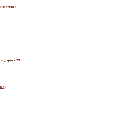
а кабинет?
 подарок к 23
лесу