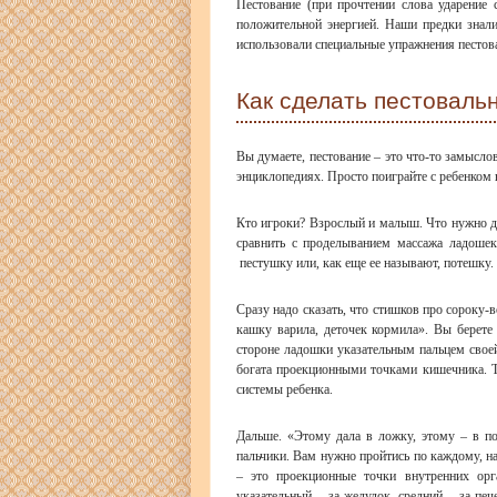
Пестование (при прочтении слова ударение 
положительной энергией. Наши предки знали
использовали специальные упражнения пестова
Как сделать пестоваль
Вы думаете, пестование – это что-то замысло
энциклопедиях. Просто поиграйте с ребенком
Кто игроки? Взрослый и малыш. Что нужно дл
сравнить с проделыванием массажа ладошек
пестушку или, как еще ее называют, потешку.
Сразу надо сказать, что стишков про сороку-
кашку варила, деточек кормила». Вы берете
стороне ладошки указательным пальцем своей
богата проекционными точками кишечника. Т
системы ребенка.
Дальше. «Этому дала в ложку, этому – в по
пальчики. Вам нужно пройтись по каждому, н
– это проекционные точки внутренних орг
указательный – за желудок, средний – за пе