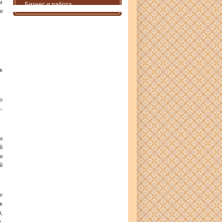
м
Бизнес и работа
и
в
о
–
а
й
и
й
е
в
,
.