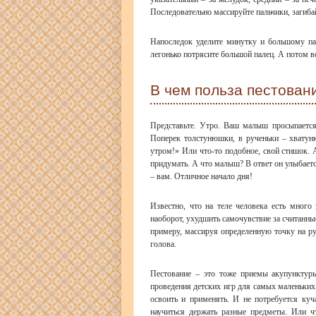
Последовательно массируйте пальчики, загиба
Напоследок уделите минутку и большому пал
легонько потрясите большой палец. А потом вс
В чем польза пестован
Представьте. Утро. Ваш малыш просыпается,
Поперек толстунюшки, в рученьки – хватун
утром!» Или что-то подобное, свой стишок. 
придумать. А что малыш? В ответ он улыбается
– вам. Отличное начало дня!
Известно, что на теле человека есть много
наоборот, ухудшить самочувствие за считанные
примеру, массируя определенную точку на ру
голова.
Пестование – это тоже приемы акупунктуры
проведения детских игр для самых маленьких.
освоить и применять. И не потребуется куч
научиться держать разные предметы. Или ч