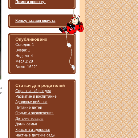
Помоги проекту!
Консультация юриста
Опубликовано
Сегодня: 1
Вчера: 1
Неделя: 4
Месяц: 28
Всего: 16221
Статьи для родителей
и
Справочный раздел
с
Развитие и воспитание
Здоровье ребенка
Питание детей
Отдых и развлечения
Детские товары
Дом и семья
Красота и здоровье
Частные детские сады