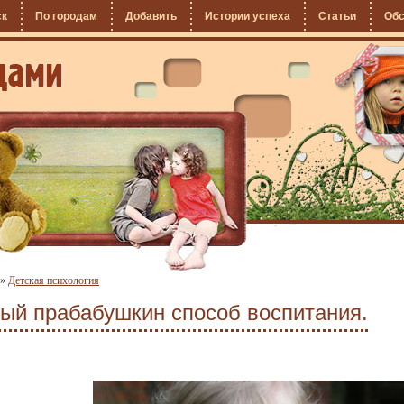
ск
По городам
Добавить
Истории успеха
Статьи
Об
»
Детская психология
ый прабабушкин способ воспитания.