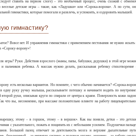
следует ставить на первом слоге) – это необычный процесс, очень схожий с обмено
 веселые детские игры – такие, как «Ладушки» или «Сорока-ворона». А по сути, он
льной гимнастики, которые помогали и развлечь, и успокоить, и оздоровить малышей.
ную гимнастику?
ватое? Вовсе нет. И упражнения гимнастики с применением пестования не нужно искать 
 в «Сороку-ворону»!
я игры? Руки. Действия взрослого (мамы, папы, бабушки, дедушки) в этой игре можн
 и пальчиков ребенка. А массаж нужно делать, рассказывая ребенку стихотворение 
ворону есть несколько вариантов. Но помните, с чего обычно начинается? «Сорока-ворон
 в одну руку ручку малыша, рассказываете потешку и начинаете водить по внутренне
 второй руки, описывая круги по спирали от центра к краям. Поверхность кожи ладон
ак что вы, несомненно, при массаже положительно влияете на работу пищеварительно
варешку, этому – в горшок, этому – в вершок». Как вы поняли, детки – это детски
ачиная с указательного, пожать и пощипать их с небольшим усилием. Подушечки пальце
анов. Большой палец отвечает за деятельность мозга и верхние дыхательные пути
чень, безымянный – за нервную систему и половые органы, мизинец – за работу сердца