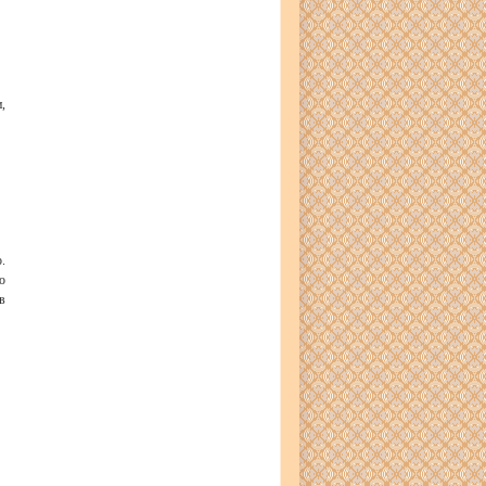
,
.
о
в