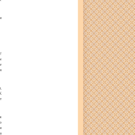
и
!
м
е
н
,
К
т
я
о
и
а