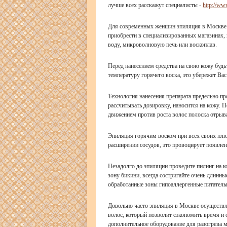
лучше всех расскажут специалисты -
http://ww
Для современных женщин эпиляция в Москве 
приобрести в специализированных магазинах, 
воду, микроволновую печь или воскоплав.
Перед нанесением средства на свою кожу будь
температуру горячего воска, это убережет Вас
Технология нанесения препарата предельно п
рассчитывать дозировку, наносится на кожу. 
движением против роста волос полоска отрыва
Эпиляция горячим воском при всех своих плюс
расширении сосудов, это провоцирует появлен
Незадолго до эпиляции проведите пилинг на к
зону бикини, всегда состригайте очень длинны
обработанные зоны гипоаллергенные питательн
Довольно часто эпиляция в Москве осуществл
волос, который позволит сэкономить время и с
дополнительное оборудование для разогрева м