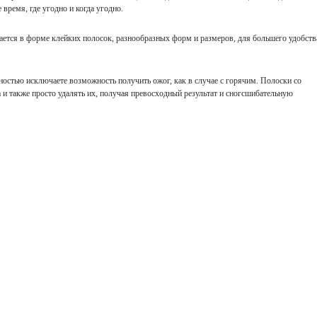
время, где угодно и когда угодно.
ается в форме клейких полосок, разнообразных форм и размеров, для большего удобств
остью исключаете возможность получить ожог, как в случае с горячим. Полоски со
 и также просто удалять их, получая превосходный результат и сногсшибательную