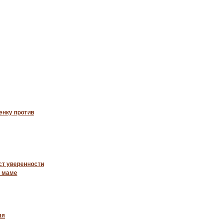
енку против
ст уверенности
и маме
ля