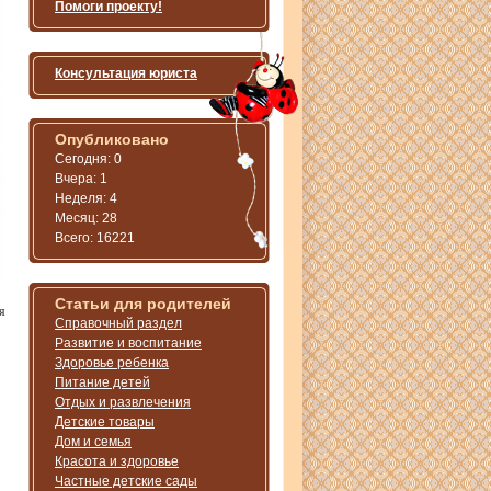
Помоги проекту!
Консультация юриста
Опубликовано
Сегодня: 0
Вчера: 1
Неделя: 4
Месяц: 28
Всего: 16221
Статьи для родителей
я
Справочный раздел
Развитие и воспитание
Здоровье ребенка
Питание детей
Отдых и развлечения
Детские товары
Дом и семья
Красота и здоровье
Частные детские сады