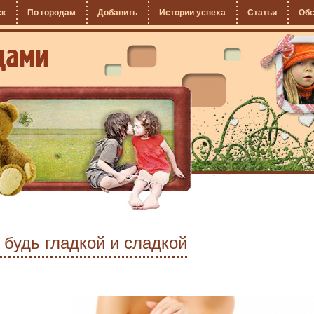
ск
По городам
Добавить
Истории успеха
Статьи
Об
 будь гладкой и сладкой