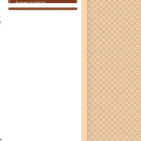
Бизнес и работа
о
ю
а