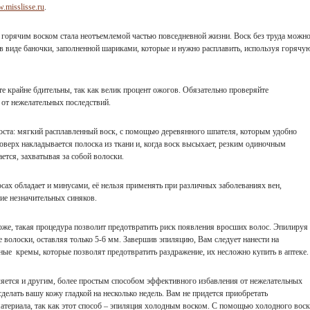
w.misslisse.ru
.
горячим воском стала неотъемлемой частью повседневной жизни. Воск без труда можн
в виде баночки, заполненной шариками, которые и нужно расплавить, используя горячу
те крайне бдительны, так как велик процент ожогов. Обязательно проверяйте
 от нежелательных последствий.
роста: мягкий расплавленный воск, с помощью деревянного шпателя, которым удобно
Поверх накладывается полоска из ткани и, когда воск высыхает, резким одиночным
ется, захватывая за собой волоски.
ах обладает и минусами, её нельзя применять при различных заболеваниях вен,
ие незначительных синяков.
оже, такая процедура позволит предотвратить риск появления вросших волос. Эпилируя
е волоски, оставляя только 5-6 мм. Завершив эпиляцию, Вам следует нанести на
ые кремы, которые позволят предотвратить раздражение, их несложно купить в аптеке.
яется и другим, более простым способом эффективного избавления от нежелательных
делать вашу кожу гладкой на несколько недель. Вам не придется приобретать
атериала, так как этот способ – эпиляция холодным воском. С помощью холодного воск