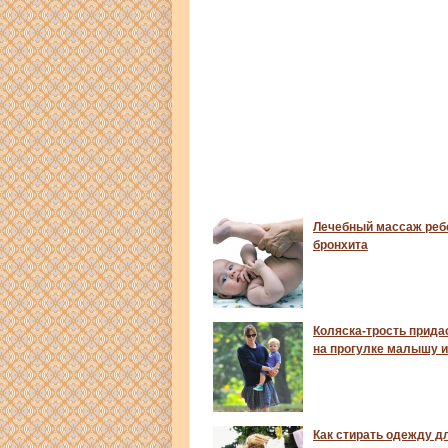
Лечебный массаж реб
бронхита
Коляска-трость прида
на прогулке малышу 
Как стирать одежду д