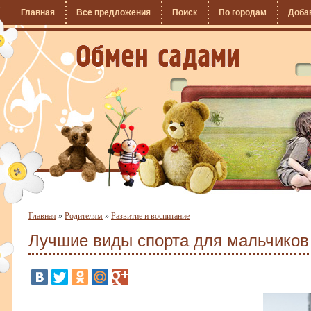
Главная
Все предложения
Поиск
По городам
Доба
Главная
»
Родителям
»
Развитие и воспитание
Лучшие виды спорта для мальчиков