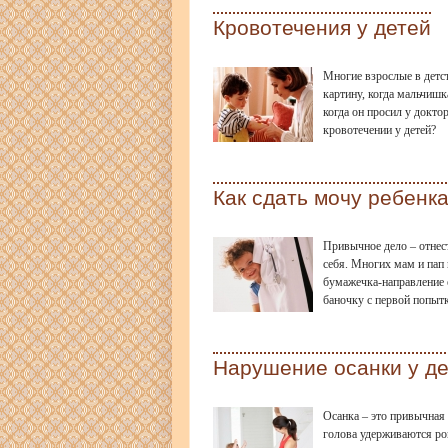
Кровотечения у детей
Многие взрослые в детст
картину, когда мальчишк
когда он просил у докто
кровотечении у детей?
Как сдать мочу ребенк
Привычное дело – отнест
себя. Многих мам и пап в
бумажечка-направление е
баночку с первой попыт
Нарушение осанки у де
Осанка – это привычная 
голова удерживаются ро