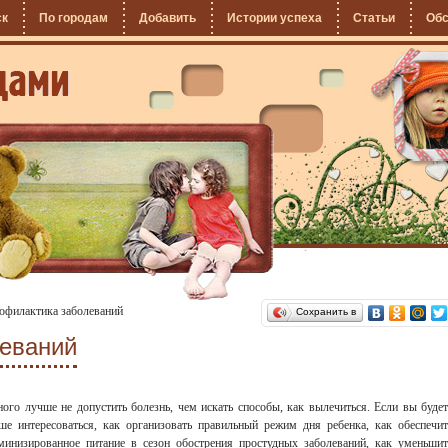
ск
По городам
Добавить
Истории успеха
Статьи
Об
офилактика заболеваний
Сохранить в
еваний
ого лучше не допустить болезнь, чем искать способы, как вылечиться. Если вы будет
ше интересоваться, как организовать правильный режим дня ребенка, как обеспечит
минизированное питание в сезон обострения простудных заболеваний, как уменьшит