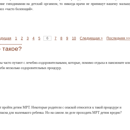
ние гиподинамии на детский организм, то никогда врачи не припишут вашему малыш
ноз «часто болеющий».
ыдущая
1
2
3
4
5
6
7
8
9
10
Следующая >
Последняя >>
о такое?
ы часто путают с лечебно-оздоровительными, которые, помимо отдыха в пансионате ил
себя несколько оздоровительных процедур.
 пройти детям МРТ. Некоторые родители с опаской относятся к такой процедуре и
опасна для маленького ребенка. Но на самом ли деле проходить МРТ детям вредно?