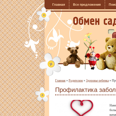
Главная
Все предложения
Пои
Главная
»
Родителям
»
Здоровье ребенка
»
Пр
Профилактика забол
Намн
боль
вита