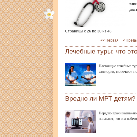
влия
диаг
Страницы с 26 по 30 из 48
<< Первая
< Пред
Лечебные туры: что эт
Настоящие лечебные тур
санатории, включают в 
Вредно ли МРТ детям?
Нередко врачи назначают
полагают, что она небез