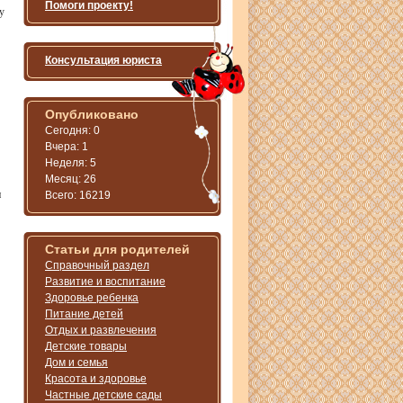
Помоги проекту!
у
Консультация юриста
Опубликовано
Сегодня: 0
Вчера: 1
Неделя: 5
Месяц: 26
и
Всего: 16219
Статьи для родителей
Справочный раздел
Развитие и воспитание
Здоровье ребенка
Питание детей
Отдых и развлечения
Детские товары
Дом и семья
Красота и здоровье
Частные детские сады