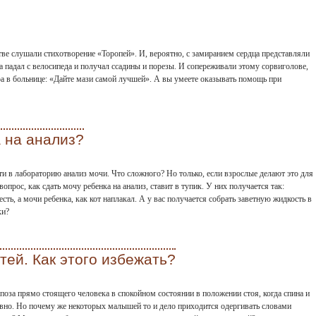
ве слушали стихотворение «Торопей». И, вероятно, с замиранием сердца представляли
а падал с велосипеда и получал ссадины и порезы. И сопереживали этому сорвиголове,
ра в больнице: «Дайте мази самой лучшей». А вы умеете оказывать помощь при
а на анализ?
и в лабораторию анализ мочи. Что сложного? Но только, если взрослые делают это для
опрос, как сдать мочу ребенка на анализ, ставит в тупик. У них получается так:
сть, а мочи ребенка, как кот наплакал. А у вас получается собрать заветную жидкость в
ки?
тей. Как этого избежать?
поза прямо стоящего человека в спокойном состоянии в положении стоя, когда спина и
вно. Но почему же некоторых малышей то и дело приходится одергивать словами