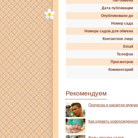
Тип обмена
Дата публикации
Опубликовано до
Номер сада
Номера садов для обмена
Контактное лицо
Email
Телефон
Просмотров
Комментарий
Рекомендуем
Прическа и характер мужчи
Как одевать новорожденного
Виды детских садов