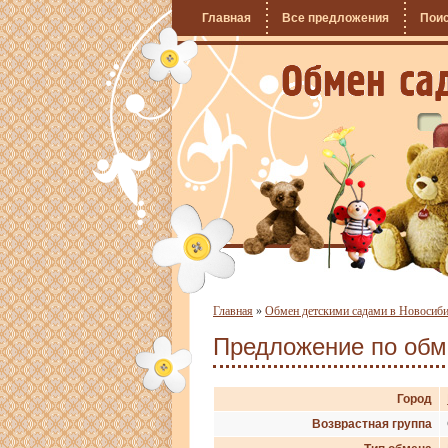
Главная
Все предложения
Пои
Главная
»
Обмен детскими садами в Новосиб
Предложение по об
Город
Возврастная группа