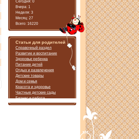
Сегодня: 0
Вчера: 1
Неделя: 3
Месяц: 27
Всего: 16220
Статьи для родителей
Справочный раздел
Развитие и воспитание
Здоровье ребенка
Питание детей
Отдых и развлечения
Детские товары
Дом и семья
Красота и здоровье
Частные детские сады
Бизнес и работа