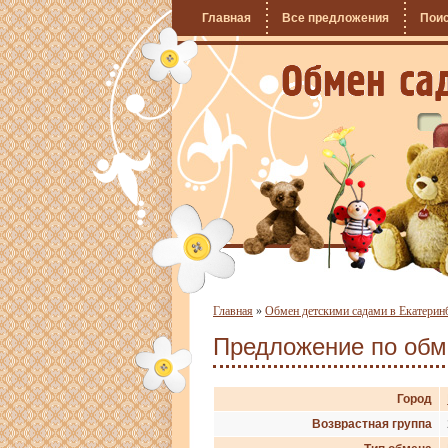
Главная
Все предложения
Пои
Главная
»
Обмен детскими садами в Екатерин
Предложение по об
Город
Возврастная группа