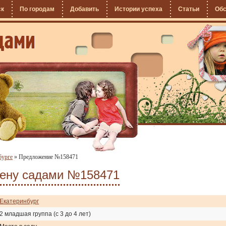
ск
По городам
Добавить
Истории успеха
Статьи
Об
бурге
»
Предложение №158471
мену садами №158471
Екатеринбург
2 младшая группа (с 3 до 4 лет)