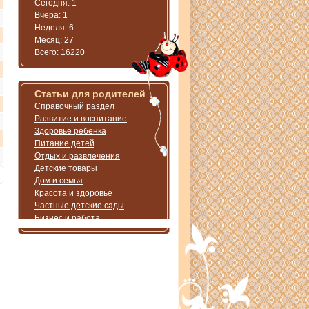
Сегодня: 1
Вчера: 1
Неделя: 6
Месяц: 27
Всего: 16220
Статьи для родителей
Справочный раздел
Развитие и воспитание
Здоровье ребенка
Питание детей
Отдых и развлечения
Детские товары
Дом и семья
Красота и здоровье
Частные детские сады
Бизнес и работа