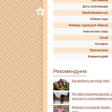
Тип обмена
Дата публикации
Опубликовано до
Номер сада
Номера садов для обмена
Контактное лицо
Email
Телефон
Просмотров
Комментарий
Рекомендуем
Как выбрать частный дом?
Детская площадка весной: 
непосед и «неподвижных к
Ребенок и большой теннис:
силы