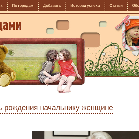
ск
По городам
Добавить
Истории успеха
Статьи
Об
нь рождения начальнику женщине