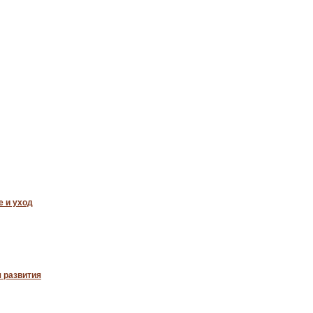
е и уход
я развития