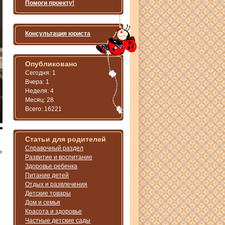
Помоги проекту!
Консультация юриста
Опубликовано
Сегодня: 1
Вчера: 1
Неделя: 4
Месяц: 28
Всего: 16221
Статьи для родителей
Справочный раздел
и
Развитие и воспитание
Здоровье ребенка
Питание детей
Отдых и развлечения
Детские товары
Дом и семья
Красота и здоровье
Частные детские сады