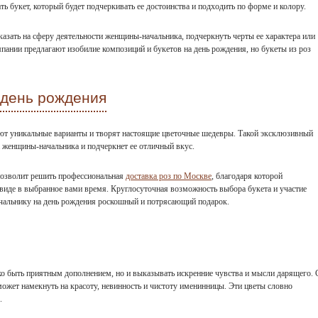
 букет, который будет подчеркивать ее достоинства и подходить по форме и колору.
зать на сферу деятельности женщины-начальника, подчеркнуть черты ее характера или
пании предлагают изобилие композиций и букетов на день рождения, но букеты из роз
 день рождения
ют уникальные варианты и творят настоящие цветочные шедевры. Такой эксклюзивный
а женщины-начальника и подчеркнет ее отличный вкус.
позволит решить профессиональная
доставка роз по Москве
, благодаря которой
виде в выбранное вами время. Круглосуточная возможность выбора букета и участие
чальнику на день рождения роскошный и потрясающий подарок.
ко быть приятным дополнением, но и выказывать искренние чувства и мысли дарящего. 
ожет намекнуть на красоту, невинность и чистоту именинницы. Эти цветы словно
.