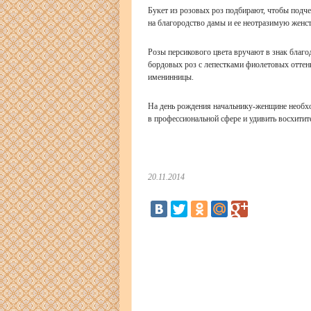
Букет из розовых роз подбирают, чтобы подч
на благородство дамы и ее неотразимую женст
Розы персикового цвета вручают в знак благо
бордовых роз с лепестками фиолетовых оттен
именинницы.
На день рождения начальнику-женщине необхо
в профессиональной сфере и удивить восхити
20.11.2014