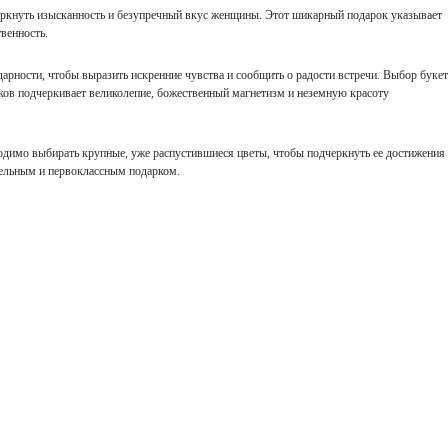
еркнуть изысканность и безупречный вкус женщины. Этот шикарный подарок указывает
венность.
дарности, чтобы выразить искренние чувства и сообщить о радости встречи. Выбор букет
ков подчеркивает великолепие, божественный магнетизм и неземную красоту
димо выбирать крупные, уже распустившиеся цветы, чтобы подчеркнуть ее достижения
тельным и первоклассным подарком.