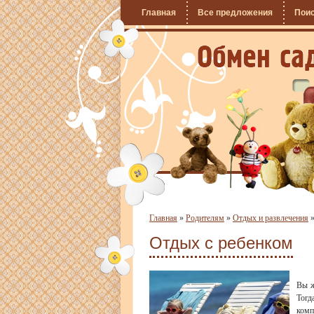
Главная
Все предложения
Пои
Главная
»
Родителям
»
Отдых и развлечения
Отдых с ребенком
Вы ж
Тогд
комп