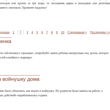
походов или круиза за три моря, от посещения цирка в выходные или репетици
шнего спектакля. Проявите выдумку!
ыдущая
1
2
3
4
5
6
7
8
9
10
Следующая >
Последняя >>
бенка
ем собственного «ералаша», попробуйте занять ребенка интересным ему делом, которое
остей семейного «варвара».
 в войнушку дома
о было объяснять, как играть в войнушку. Их родители были заняты на работе, а
ных действий» вырабатывалась годами.