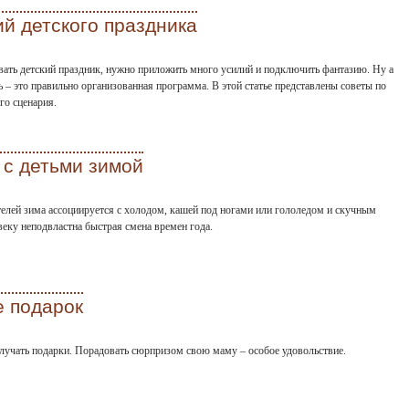
ий детского праздника
ать детский праздник, нужно приложить много усилий и подключить фантазию. Ну а
нь – это правильно организованная программа. В этой статье представлены советы по
го сценария.
 с детьми зимой
елей зима ассоциируется с холодом, кашей под ногами или гололедом и скучным
еку неподвластна быстрая смена времен года.
е подарок
олучать подарки. Порадовать сюрпризом свою маму – особое удовольствие.