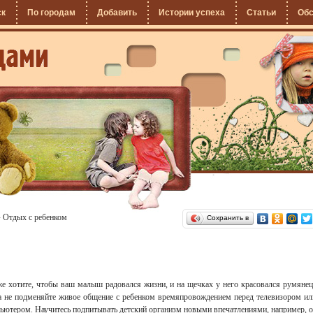
ск
По городам
Добавить
Истории успеха
Статьи
Об
»
Отдых с ребенком
Сохранить в
е хотите, чтобы ваш малыш радовался жизни, и на щечках у него красовался румянец
а не подменяйте живое общение с ребенком времяпровождением перед телевизором ил
ьютером. Научитесь подпитывать детский организм новыми впечатлениями, например, о