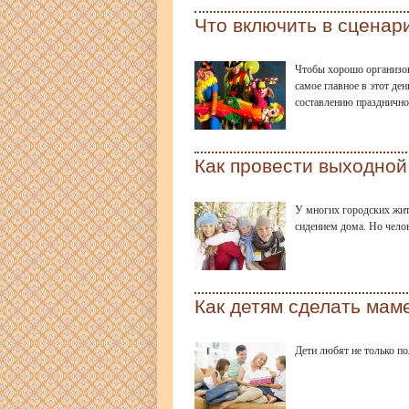
Что включить в сценар
Чтобы хорошо организов
самое главное в этот де
составлению празднично
Как провести выходной
У многих городских жит
сидением дома. Но челов
Как детям сделать мам
Дети любят не только п