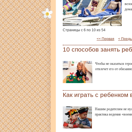
вело
дома
Страницы с 6 по 10 из 54
<< Первая
< Пред
10 способов занять ре
Чтобы не оказаться геро
отвлечет его от обязанн
Как играть с ребенком
Нашим родителям не нужн
практика ведения «воен