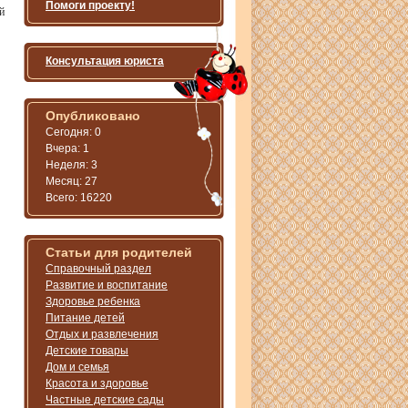
Помоги проекту!
й
Консультация юриста
Опубликовано
Сегодня: 0
Вчера: 1
Неделя: 3
Месяц: 27
Всего: 16220
Статьи для родителей
Справочный раздел
Развитие и воспитание
Здоровье ребенка
Питание детей
Отдых и развлечения
Детские товары
Дом и семья
Красота и здоровье
Частные детские сады