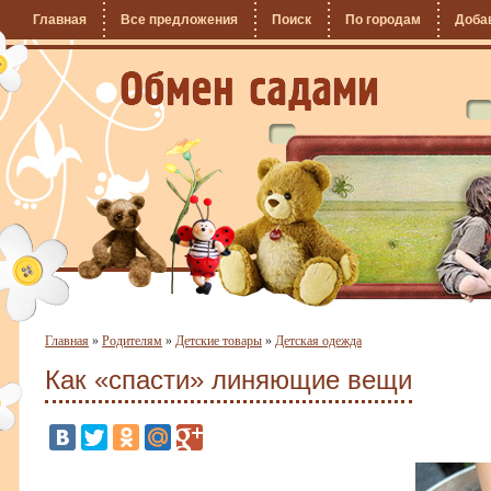
Главная
Все предложения
Поиск
По городам
Доба
Главная
»
Родителям
»
Детские товары
»
Детская одежда
Как «спасти» линяющие вещи