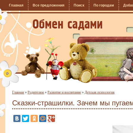
Главная
Все предложения
Поиск
По городам
Доба
Главная
»
Родителям
»
Развитие и воспитание
»
Детская психология
Сказки-страшилки. Зачем мы пугае