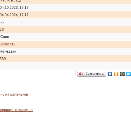
Место в саду
04.10.2023, 17:17
04.04.2024, 17:17
66
76
Юлия
Показать
Не указан
539
Сохранить в:
ну на маленькой
 хорошую коляску не