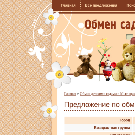
Главная
Все предложения
Пои
Главная
»
Обмен детскими садами в Мытища
Предложение по об
Город
Возврастная группа