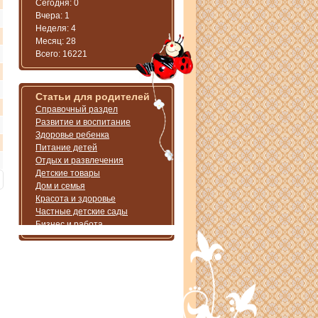
Сегодня: 0
Вчера: 1
Неделя: 4
Месяц: 28
Всего: 16221
Статьи для родителей
Справочный раздел
Развитие и воспитание
Здоровье ребенка
Питание детей
Отдых и развлечения
Детские товары
Дом и семья
Красота и здоровье
Частные детские сады
Бизнес и работа