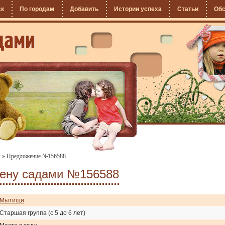
ск
По городам
Добавить
Истории успеха
Статьи
Об
х
»
Предложение №156588
мену садами №156588
Мытищи
Старшая группа (с 5 до 6 лет)