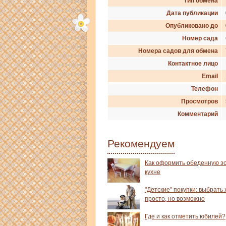
Тип обмена
Дата публикации
Опубликовано до
Номер сада
Номера садов для обмена
Контактное лицо
Email
Телефон
Просмотров
Комментарий
Рекомендуем
Как оформить обеденную зо
кухне
"Детские" покупки: выбрать
просто, но возможно
Где и как отметить юбилей?