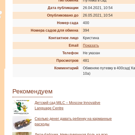
Тип обмена
Путевка в сад
Дата публикации
26.04.2021, 10:54
Опубликовано до
26.05.2021, 10:54
Номер сада
400
Номера садов для обмена
394
Контактное лицо
Кристина
Email
Показать
Телефон
Не указан
Просмотров
481
Комментарий
Обменяю путевку в 400сад( Ка
10а)
Рекомендуем
Детский сад MILC – Moscow Innovative
Language Centre
Сколько денег давать ребенку на карманные
расходы
Дети-бабочки. Невыдуманная боль на всю