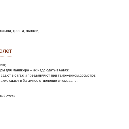
стыли, трости, коляски;
олет
цию;
ры для маникюра – их надо сдать в багаж;
е сдают в багаж и предъявляют при таможенном досмотре;
 также сдают в багажное отделение в чемодане;
ный отсек.