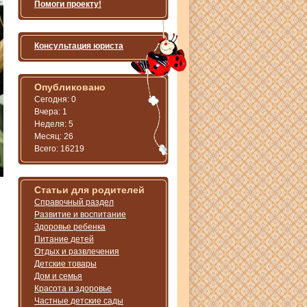
Помоги проекту!
Консультация юриста
Опубликовано
Сегодня: 0
Вчера: 1
Неделя: 5
Месяц: 26
Всего: 16219
Статьи для родителей
Справочный раздел
Развитие и воспитание
Здоровье ребенка
Питание детей
Отдых и развлечения
Детские товары
Дом и семья
Красота и здоровье
Частные детские сады