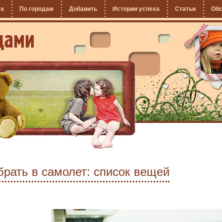
ск
По городам
Добавить
Истории успеха
Статьи
Об
брать в самолет: список вещей