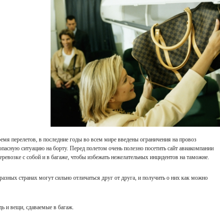
емя перелетов, в последние годы во всем мире введены ограничения на провоз
опасную ситуацию на борту. Перед полетом очень полезно посетить сайт авиакомпании
еревозке с собой и в багаже, чтобы избежать нежелательных инцидентов на таможне.
 разных странах могут сильно отличаться друг от друга, и получить о них как можно
дь и вещи, сдаваемые в багаж.