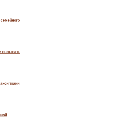
 семейного
е вызывать
акой ткани
иной