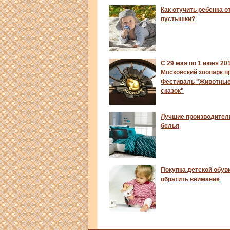
Как отучить ребенка о
пустышки?
С 29 мая по 1 июня 20
Московский зоопарк пр
Фестиваль "Животные
сказок"
Лучшие производител
белья
Покупка детской обуви
обратить внимание