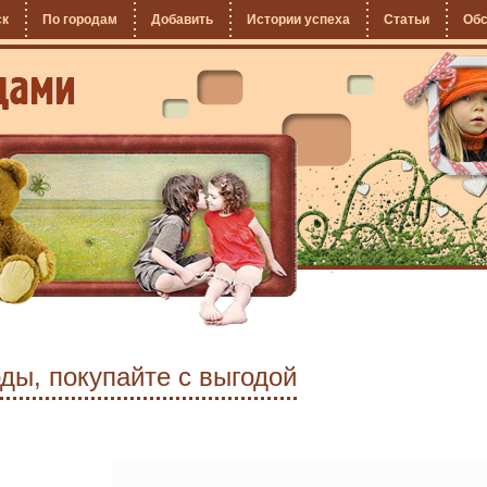
ск
По городам
Добавить
Истории успеха
Статьи
Об
ды, покупайте с выгодой