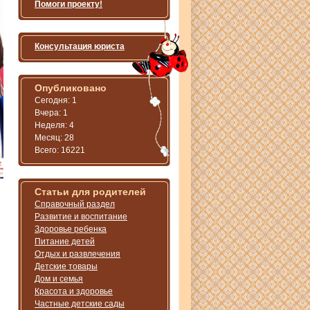
Помоги проекту!
Консультация юриста
Опубликовано
Сегодня: 1
Вчера: 1
Неделя: 4
Месяц: 28
Всего: 16221
Статьи для родителей
.
Справочный раздел
Развитие и воспитание
Здоровье ребенка
Питание детей
Отдых и развлечения
Детские товары
Дом и семья
Красота и здоровье
Частные детские сады