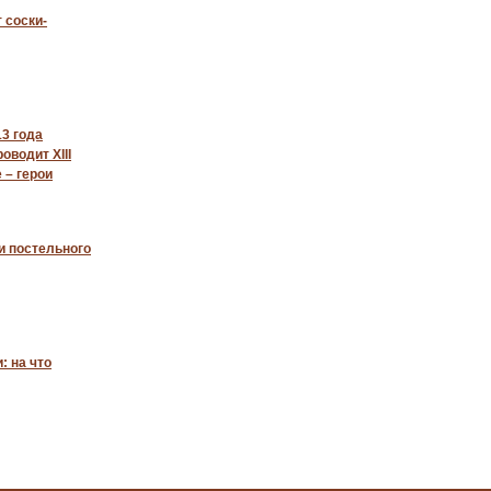
т соски-
13 года
оводит XIII
 – герои
и постельного
: на что