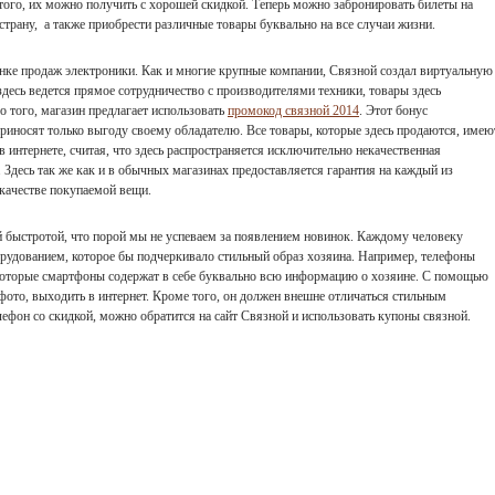
 того, их можно получить с хорошей скидкой. Теперь можно забронировать билеты на
 страну, а также приобрести различные товары буквально на все случаи жизни.
нке продаж электроники. Как и многие крупные компании, Связной создал виртуальную
здесь ведется прямое сотрудничество с производителями техники, товары здесь
 того, магазин предлагает использовать
промокод связной 2014
. Этот бонус
риносят только выгоду своему обладателю. Все товары, которые здесь продаются, имею
 интернете, считая, что здесь распространяется исключительно некачественная
Здесь так же как и в обычных магазинах предоставляется гарантия на каждый из
 качестве покупаемой вещи.
й быстротой, что порой мы не успеваем за появлением новинок. Каждому человеку
рудованием, которое бы подчеркивало стильный образ хозяина. Например, телефоны
которые смартфоны содержат в себе буквально всю информацию о хозяине. С помощью
фото, выходить в интернет. Кроме того, он должен внешне отличаться стильным
ефон со скидкой, можно обратится на сайт Связной и использовать купоны связной.