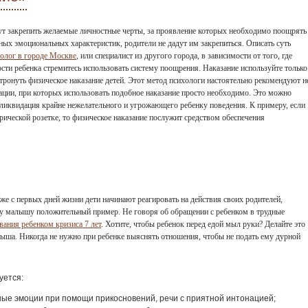
т закрепить желаемые личностные черты, за проявление которых необходимо поощрять
ных эмоциональных характеристик, родители не дадут им закрепиться. Описать суть
олог в городе Москве
, или специалист из другого города, в зависимости от того, где
ти ребенка стремитесь использовать систему поощрения. Наказание используйте только
тронуть физическое наказание детей. Этот метод психологи настоятельно рекомендуют н
ации, при которых использовать подобное наказание просто необходимо. Это можно
ая ликвидация крайне нежелательного и угрожающего ребенку поведения. К примеру, если
ической розетке, то физическое наказание послужит средством обеспечения
же с первых дней жизни дети начинают реагировать на действия своих родителей,
у малышу положительный пример. Не говоря об обращении с ребенком в трудные
ания ребенком кризиса 7 лет
. Хотите, чтобы ребенок перед едой мыл руки? Делайте это
ыша. Никогда не нужно при ребенке выяснять отношения, чтобы не подать ему дурной
уется:
ые эмоции при помощи прикосновений, речи с приятной интонацией;