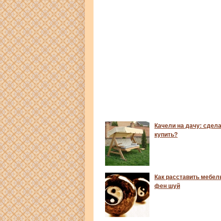
Качели на дачу: сдел
купить?
Как расставить мебель
фен шуй