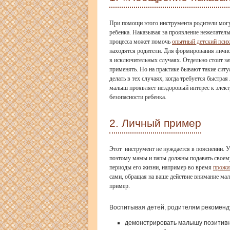
При помощи этого инструмента родители могу
ребенка. Наказывая за проявление нежелатель
процесса может помочь
опытный детский псих
находятся родители. Для формирования личнос
в исключительных случаях. Отдельно стоит за
применять. Но на практике бывают такие ситу
делать в тех случаях, когда требуется быстр
малыш проявляет нездоровый интерес к электр
безопасности ребенка.
2. Личный пример
Этот инструмент не нуждается в пояснении. У
поэтому мамы и папы должны подавать своем
периоды его жизни, например во время
прожив
сами, обращая на ваше действие внимание мал
пример.
Воспитывая детей, родителям рекоменд
демонстрировать малышу позитивн