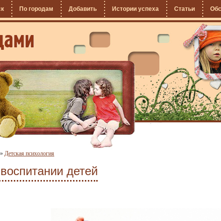
ск
По городам
Добавить
Истории успеха
Статьи
Об
»
Детская психология
 воспитании детей