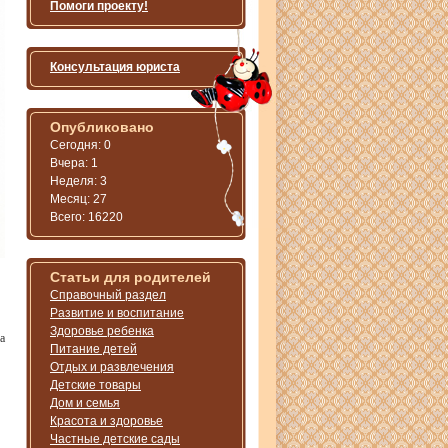
Помоги проекту!
Консультация юриста
Опубликовано
Сегодня: 0
Вчера: 1
Неделя: 3
Месяц: 27
Всего: 16220
Статьи для родителей
Справочный раздел
Развитие и воспитание
Здоровье ребенка
а
Питание детей
Отдых и развлечения
Детские товары
Дом и семья
Красота и здоровье
Частные детские сады