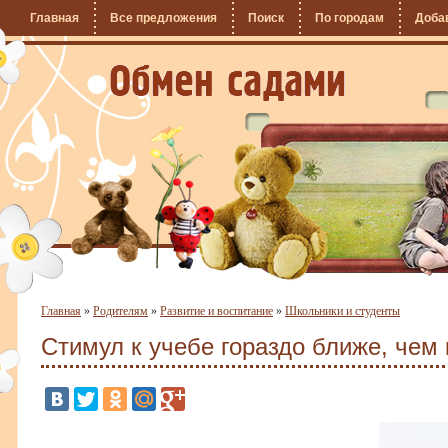
Главная
Все предложения
Поиск
По городам
Доба
Главная
»
Родителям
»
Развитие и воспитание
»
Школьники и студенты
Стимул к учебе гораздо ближе, чем