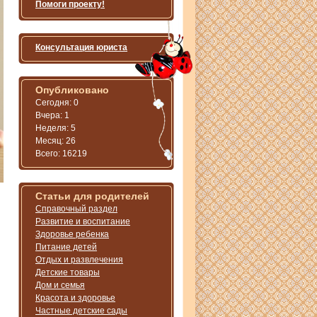
Помоги проекту!
Консультация юриста
Опубликовано
Сегодня: 0
Вчера: 1
Неделя: 5
Месяц: 26
Всего: 16219
Статьи для родителей
Справочный раздел
Развитие и воспитание
Здоровье ребенка
Питание детей
Отдых и развлечения
Детские товары
Дом и семья
Красота и здоровье
Частные детские сады