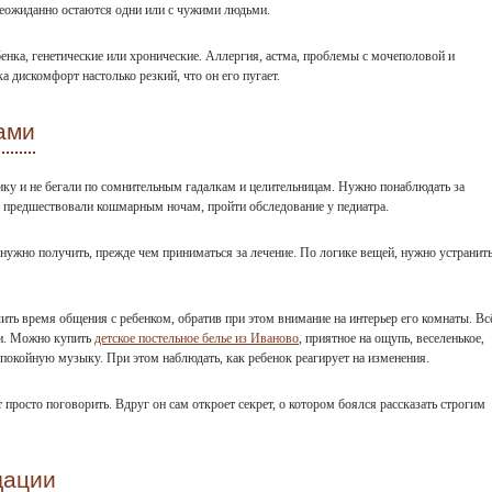
 неожиданно остаются одни или с чужими людьми.
бенка, генетические или хронические. Аллергия, астма, проблемы с мочеполовой и
 дискомфорт настолько резкий, что он его пугает.
ами
ику и не бегали по сомнительным гадалкам и целительницам. Нужно понаблюдать за
е предшествовали кошмарным ночам, пройти обследование у педиатра.
нужно получить, прежде чем приниматься за лечение. По логике вещей, нужно устранит
ть время общения с ребенком, обратив при этом внимание на интерьер его комнаты. Вс
ии. Можно купить
детское постельное белье из Иваново
, приятное на ощупь, веселенькое,
покойную музыку. При этом наблюдать, как ребенок реагирует на изменения.
просто поговорить. Вдруг он сам откроет секрет, о котором боялся рассказать строгим
дации