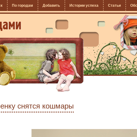
ск
По городам
Добавить
Истории успеха
Статьи
Об
бенку снятся кошмары