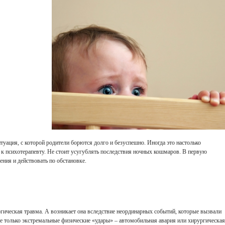
туация, с которой родители борются долго и безуспешно. Иногда это настолько
а к психотерапевту. Не стоит усугублять последствия ночных кошмаров. В первую
ния и действовать по обстановке.
гическая травма. А возникает она вследствие неординарных событий, которые вызвали
не только экстремальные физические «удары» – автомобильная авария или хирургическая