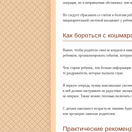
операция, но и непривычная обстановка: они
Не следует сбрасывать со счетов и болезни ре
пищеварительной системой вызывают у ребенка
Как бороться с кошмар
Важно, чтобы родители сами не впадали в пан
ребенком, проанализировать события, которы
Чем старше ребенок, тем больше информации 
те раздражители, которые вызвали страх.
В первую очередь, нужно максимально увеличи
в ней должно настраивать на радостные эмоц
но неяркое. Также можно тихонько включать с
С детьми школьного возраста не лишним будет 
или чрезмерно занятым родителям.
Практические рекомен