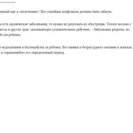
первый шаг к «излечению». Все семейные конфликты должны быть забыты.
 есть хронические заболевания, то нужно не допускать их обострения. Теплое молоко с
ссы и других трав, оказывающих успокоительное действие, – бабушкины рецепты, но
 сон ребенка.
 недосыпания и беспокойства за ребенка. Без паники и безрассудного метания в поисках
р и «применяйте» его определенный период.