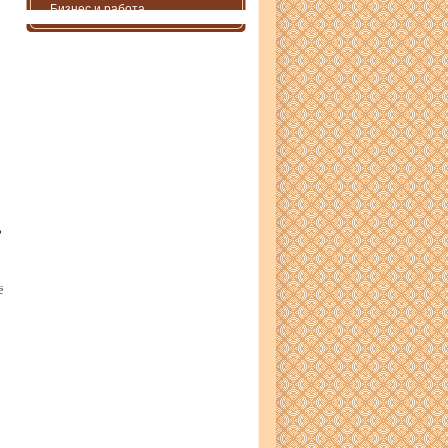
Бизнес и работа
ь
ё