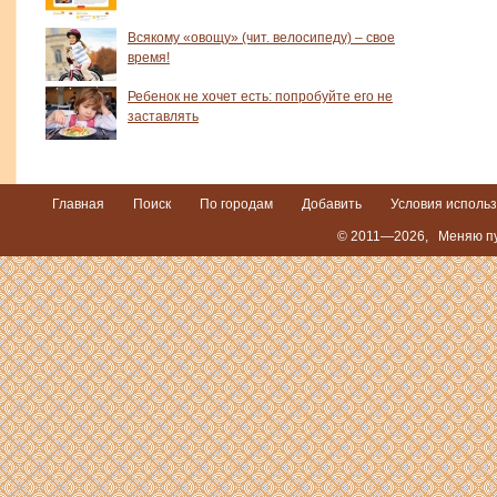
Всякому «овощу» (чит. велосипеду) – свое
время!
Ребенок не хочет есть: попробуйте его не
заставлять
Главная
Поиск
По городам
Добавить
Условия исполь
© 2011—2026,
Меняю пу