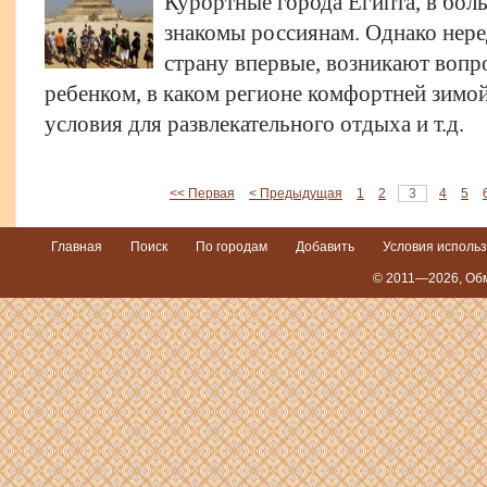
Курортные города Египта, в бол
знакомы россиянам. Однако неред
страну впервые, возникают вопр
ребенком, в каком регионе комфортней зимой,
условия для развлекательного отдыха и т.д.
<< Первая
< Предыдущая
1
2
3
4
5
Главная
Поиск
По городам
Добавить
Условия исполь
© 2011—2026,
Обм