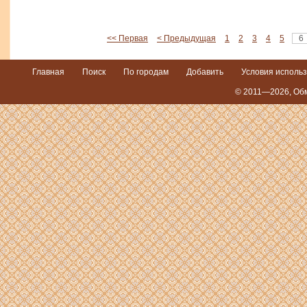
<< Первая
< Предыдущая
1
2
3
4
5
6
Главная
Поиск
По городам
Добавить
Условия исполь
© 2011—2026,
Обм