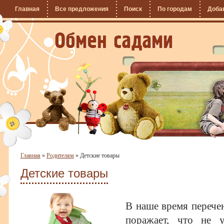
Главная
Все предложения
Поиск
По городам
Доба
Главная
»
Родителям
»
Детские товары
Детские товары
В наше время перечен
поражает, что не у