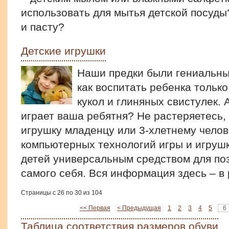
использовать для мытья детской посуды
и пасту?
Детские игрушки
Наши предки были гениальны
как воспитать ребенка тольк
кукол и глиняных свистулек. 
играет ваша ребятня? Не растеряетесь,
игрушку младенцу или 3-хлетнему челов
компьютерных технологий игры и игруш
детей универсальным средством для по
самого себя. Вся информация здесь – в
Страницы с 26 по 30 из 104
<< Первая
< Предыдущая
1
2
3
4
5
6
Таблица соответствия размеров обуви