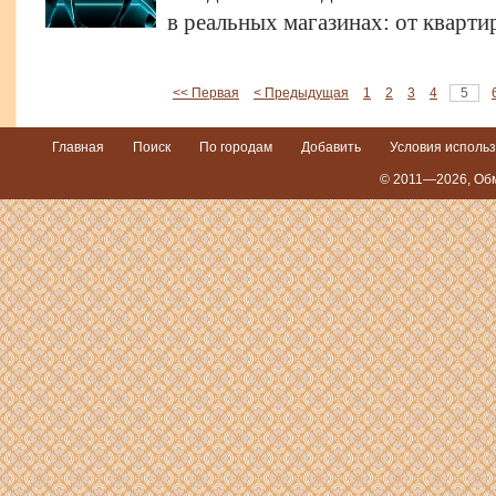
в реальных магазинах: от кварти
<< Первая
< Предыдущая
1
2
3
4
5
Главная
Поиск
По городам
Добавить
Условия исполь
© 2011—2026,
Обм