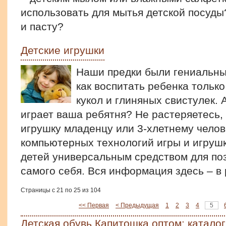
использовать для мытья детской посуды
и пасту?
Детские игрушки
Наши предки были гениальны
как воспитать ребенка тольк
кукол и глиняных свистулек. 
играет ваша ребятня? Не растеряетесь,
игрушку младенцу или 3-хлетнему челов
компьютерных технологий игры и игруш
детей универсальным средством для по
самого себя. Вся информация здесь – в
Страницы с 21 по 25 из 104
<< Первая
< Предыдущая
1
2
3
4
5
Детская обувь Капитошка оптом: каталог