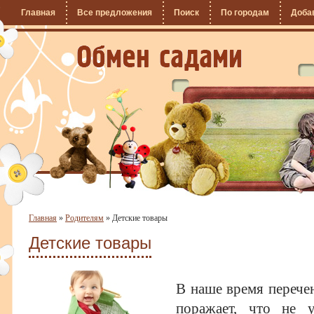
Главная
Все предложения
Поиск
По городам
Доба
Главная
»
Родителям
»
Детские товары
Детские товары
В наше время перечен
поражает, что не у