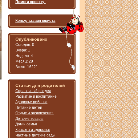
Помоги проекту!
Консультация юриста
Опубликовано
Сегодня: 0
Вчера: 1
Неделя: 4
Месяц: 28
Всего: 16221
Статьи для родителей
Справочный раздел
Развитие и воспитание
Здоровье ребенка
Питание детей
Отдых и развлечения
Детские товары
Дом и семья
Красота и здоровье
Частные детские сады