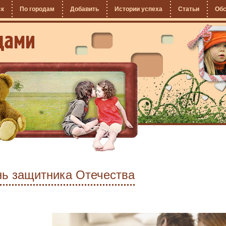
ск
По городам
Добавить
Истории успеха
Статьи
Об
нь защитника Отечества