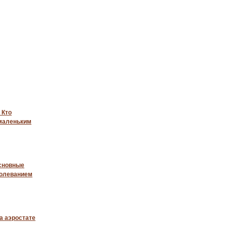
 Кто
 маленьким
основные
болеванием
а аэростате