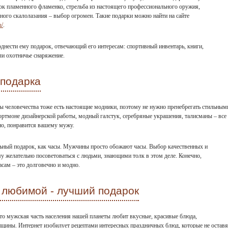
ок пламенного фламенко, стрельба из настоящего профессионального оружия,
ного скалолазания – выбор огромен. Такие подарки можно найти на сайте
u/
.
днести ему подарок, отвечающий его интересам: спортивный инвентарь, книги,
ли охотничье снаряжение.
 подарка
ны человечества тоже есть настоящие модники, поэтому не нужно пренебрегать стильным
ртмоне дизайнерской работы, модный галстук, серебряные украшения, талисманы – все
но, понравится вашему мужу.
льный подарок, как часы. Мужчины просто обожают часы. Выбор качественных и
му желательно посоветоваться с людьми, знающими толк в этом деле. Конечно,
сам – это долговечно и модно.
 любимой - лучший подарок
что мужская часть населения нашей планеты любит вкусные, красивые блюда,
ины. Интернет изобилует рецептами интересных праздничных блюд, которые не оставя