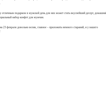
.
у отличным подарком в мужской день для них может стать вкуснейший десерт, домашни
пециальный набор конфет для мужчин.
 23 февраля довольно велик, главное – приложить немного стараний, и у вашего
!