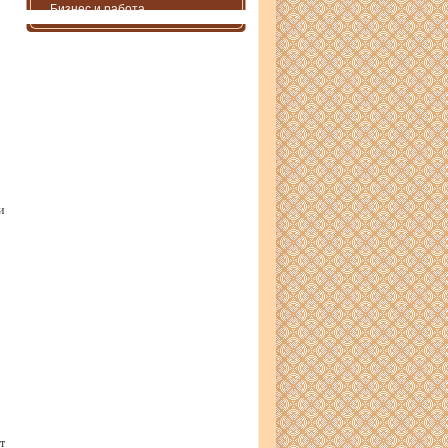
Бизнес и работа
и
т