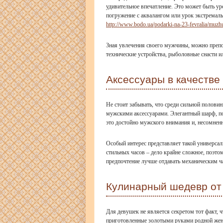
удивительное впечатление. Это может быть ур
погружение с аквалангом или урок экстремаль
http://www.bodo.ua/podarki-na-23-fevralia/muzh
Зная увлечения своего мужчины, можно препо
технические устройства, рыболовные снасти и
Аксессуары в качестве
Не стоит забывать, что среди сильной полови
мужскими аксессуарами. Элегантный шарф, по
это достойно мужского внимания и, несомнен
Особый интерес представляет такой универса
стильных часов – дело крайне сложное, поэто
предпочтение лучше отдавать механическим ча
Кулинарный шедевр от
Для девушек не является секретом тот факт, 
приготовленные золотыми руками родной женщ