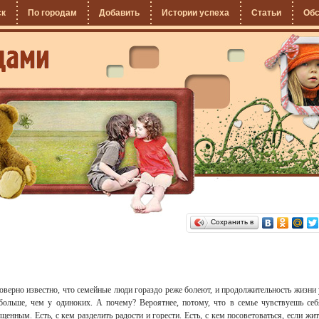
ск
По городам
Добавить
Истории успеха
Статьи
Об
Сохранить в
оверно известно, что семейные люди гораздо реже болеют, и продолжительность жизни 
больше, чем у одиноких. А почему? Вероятнее, потому, что в семье чувствуешь себ
щенным. Есть, с кем разделить радости и горести. Есть, с кем посоветоваться, если жит