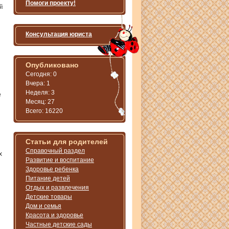
Помоги проекту!
й
Консультация юриста
Опубликовано
Сегодня: 0
Вчера: 1
Неделя: 3
е
Месяц: 27
Всего: 16220
Статьи для родителей
Справочный раздел
х
Развитие и воспитание
я
Здоровье ребенка
Питание детей
Отдых и развлечения
Детские товары
Дом и семья
Красота и здоровье
Частные детские сады