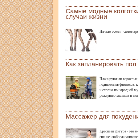
Самые модные колготки
случаи жизни
Начало осени - самое вр
Как запланировать пол
Планируют ли взрослые н
поднакопить финансов, к
и словно по народной муд
рождению малыша и знаю
Массажер для похуден
Красивая фигура - это м
еще не изобрела универс