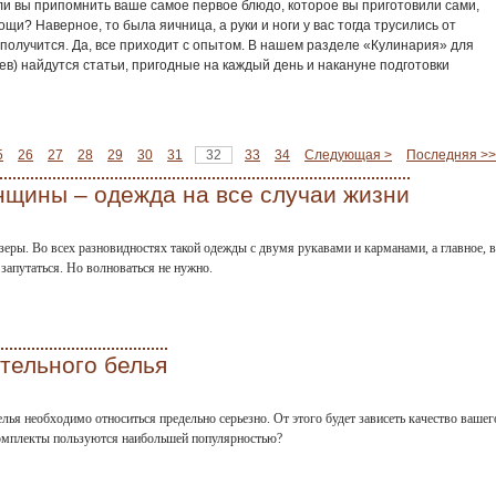
ли вы припомнить ваше самое первое блюдо, которое вы приготовили сами,
щи? Наверное, то была яичница, а руки и ноги у вас тогда трусились от
е получится. Да, все приходит с опытом. В нашем разделе «Кулинария» для
ев) найдутся статьи, пригодные на каждый день и накануне подготовки
5
26
27
28
29
30
31
32
33
34
Следующая >
Последняя >>
нщины – одежда на все случаи жизни
еры. Во всех разновидностях такой одежды с двумя рукавами и карманами, а главное, в
 запутаться. Но волноваться не нужно.
тельного белья
лья необходимо относиться предельно серьезно. От этого будет зависеть качество вашег
комплекты пользуются наибольшей популярностью?