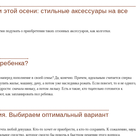
 этой осени: стильные аксессуары на все
емя подумать о приобретении таких сезонных аксессуаров, как колготки.
 ребенка?
аперед пополнение в своей семье? Да, конечно. Причем, идеальным считается сперва
упить жилье, машину, дачу, а потом уже наследника рожать. Если повезет, то и не одного
рости: сначала няньку, а потом ляльку. Есть и такие, кто тщательно готовятся к
т, как запланировать пол ребенка.
ия. Выбираем оптимальный вариант
ечта любой девушки. Кто-то хочет ее приобрести, а кто-то сохранить. К сожалению, наук
альное средство, которое смогло бы помочь в быстром решении этого вопроса.