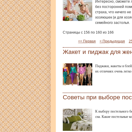
Интересно, сможете 
без посторонней помо
страха, что ничего н
хозяюшек (и для хозя
семейного застолья.
Страницы с 156 по 160 из 166
<< Первая
< Предыдущая
2
Жакет и пиджак для же
Пиджаки, жакеты и блейз
их отличиях очень легко
Советы при выборе пос
К выбору постельного бе
сна. Какие постельные 