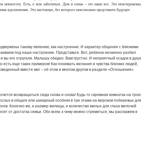
ем невмоготу. Есть, о ком заботиться. Дом и семья – это наше все. Это неисчерпаемы
чник вдохновения. Это настоящее, без которого невозможно представить будущее.
одвержены такому явлению, как настроение. И характер общения с близкими
раиваем под наше настроение. Представьте. Вот, ребенок нечаянно разбил
и вы его отругали. Малышу обидно. Вам грустно. И неприятный осадок в душ
ько есть еще таких примеров! Как понимать желания и чувства близких людей,
оведенный вместе миг – об этом и многом другом в разделе «Отношения».
хочется возвращаться сюда снова и снова! Будь то скромная комнатка на трои
ослых в общаге или шикарный особняк в три этажа на морском побережье дл
нов. Конечно же, и размер жилища, и количество милых для глаза мелочей
сят от достатка семьи. Обо всем, к чему можно стремиться, мы расскажем в