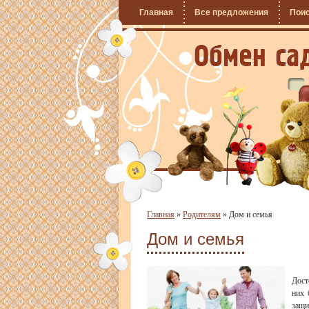
Главная
Все предложения
Пои
Главная
»
Родителям
»
Дом и семья
Дом и семья
Дост
них 
защи