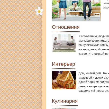
совс
исто
Отношения
К сожалению, люди п
мы чаще всего подст
вашу любимую чашку, 
на весь день. И скол
как ценить каждый пр
Интерьер
Дом, милый дом. Как 
малышей и двоих взр
одной пары молодоже
декора напрямую зави
разделе «Интерьер».
Кулинария