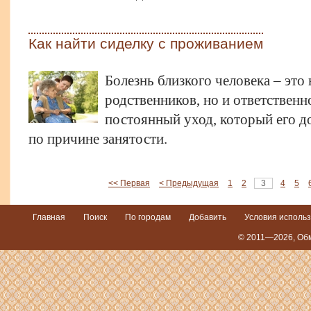
Как найти сиделку с проживанием
Болезнь близкого человека – это
родственников, но и ответствен
постоянный уход, который его д
по причине занятости.
<< Первая
< Предыдущая
1
2
3
4
5
Главная
Поиск
По городам
Добавить
Условия исполь
© 2011—2026,
Обм